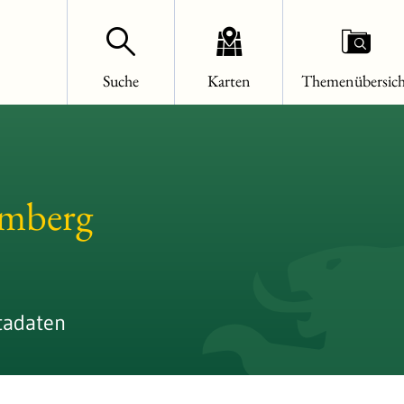
Suche
Karten
Themenübersich
emberg
tadaten