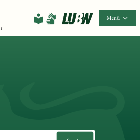
Menü
t