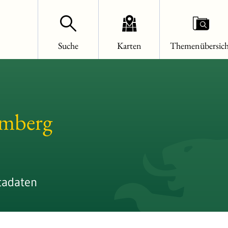
Suche
Karten
Themenübersich
emberg
tadaten