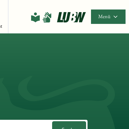
Menü
t