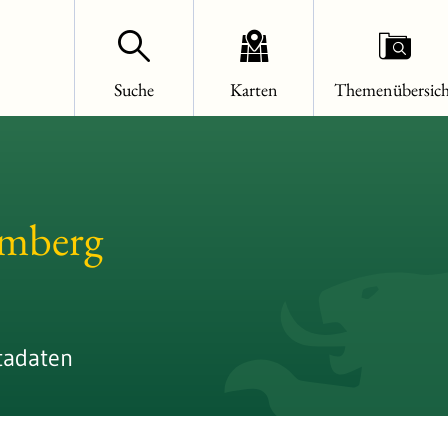
Suche
Karten
Themenübersich
emberg
tadaten