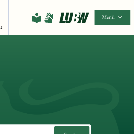
Menü
t