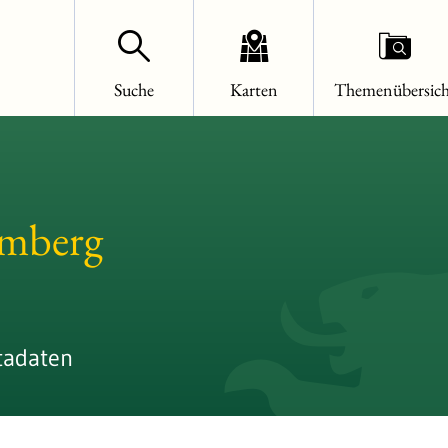
Suche
Karten
Themenübersich
emberg
tadaten