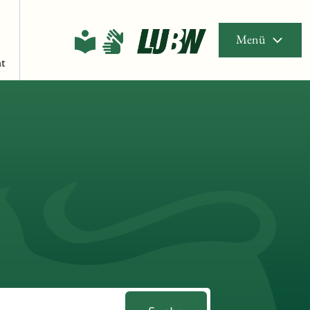
Menü
t