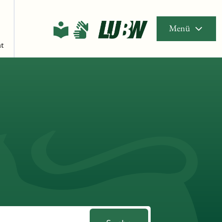
Menü
t