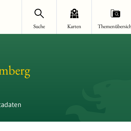
Suche
Karten
Themenübersich
emberg
tadaten