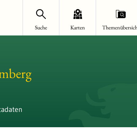
Suche
Karten
Themenübersich
emberg
tadaten