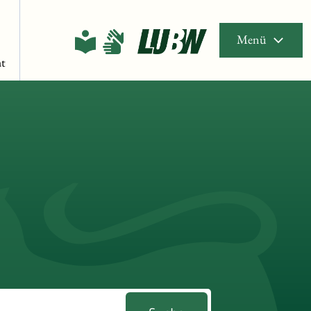
Menü
t