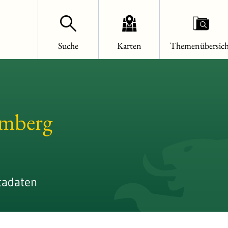
Suche
Karten
Themenübersich
emberg
tadaten