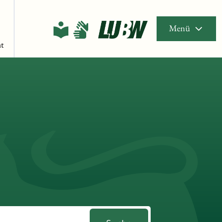
Menü
t