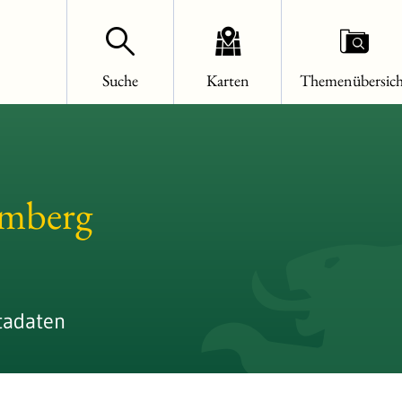
Suche
Karten
Themenübersich
emberg
tadaten