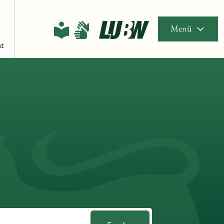
Menü
t