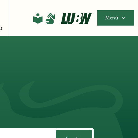
Menü
t