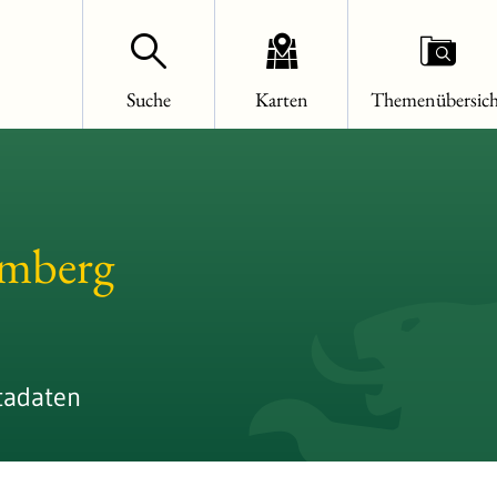
Suche
Karten
Themenübersich
emberg
tadaten