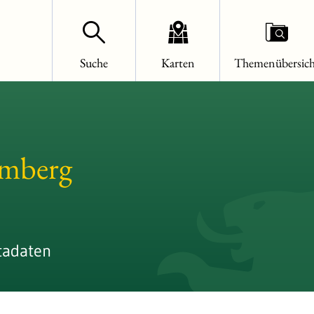
Suche
Karten
Themenübersich
emberg
tadaten