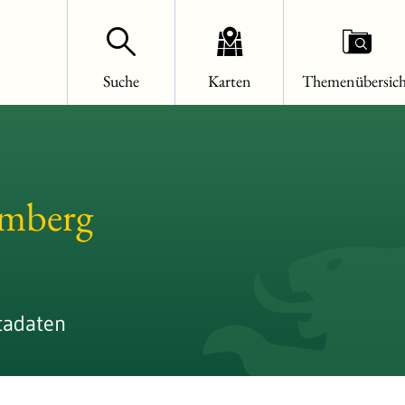
Suche
Karten
Themenübersich
emberg
tadaten