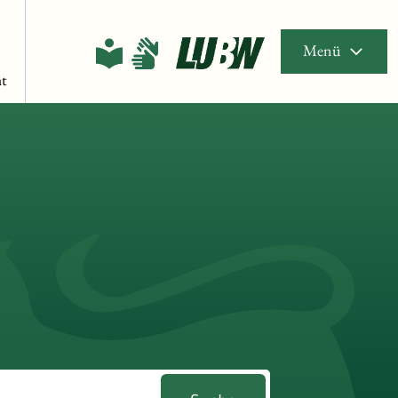
Menü
t